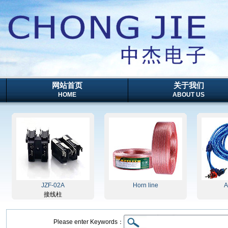
网站首页
关于我们
HOME
ABOUT US
JZF-02A
Horn line
Audi
接线柱
Please enter Keywords：