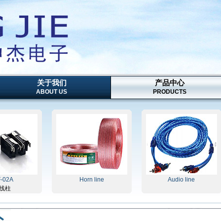
关于我们
产品中心
ABOUT US
PRODUCTS
A
Horn line
Audio line